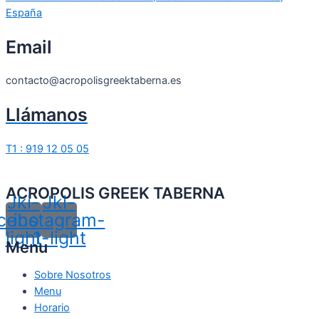
España
Email
contacto@acropolisgreektaberna.es
Llámanos
T1 : 919 12 05 05
ACROPOLIS GREEK TABERNA
Jki-
Jki-
cebook-
instagram-
light
1-light
Menu
Sobre Nosotros
Menu
Horario